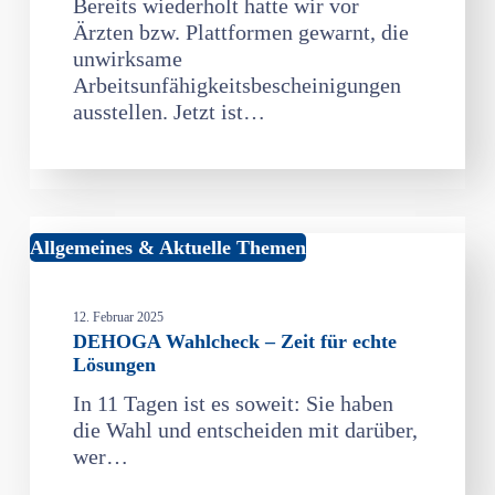
Bereits wiederholt hatte wir vor
Bescheinigungen
Ärzten bzw. Plattformen gewarnt, die
unwirksame
Arbeitsunfähigkeitsbescheinigungen
ausstellen. Jetzt ist…
DEHOGA
Allgemeines & Aktuelle Themen
Wahlcheck
–
12. Februar 2025
Zeit
DEHOGA Wahlcheck – Zeit für echte
für
Lösungen
echte
In 11 Tagen ist es soweit: Sie haben
Lösungen
die Wahl und entscheiden mit darüber,
wer…