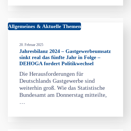
Wirtschaft
stärken!
Jahresbilanz
Allgemeines & Aktuelle Themen
2024
–
20. Februar 2025
Gastgewerbeumsatz
Jahresbilanz 2024 – Gastgewerbeumsatz
sinkt
sinkt real das fünfte Jahr in Folge –
real
DEHOGA fordert Politikwechsel
das
Die Herausforderungen für
fünfte
Deutschlands Gastgewerbe sind
Jahr
weiterhin groß. Wie das Statistische
in
Bundesamt am Donnerstag mitteilte,
Folge
…
–
DEHOGA
fordert
Politikwechsel