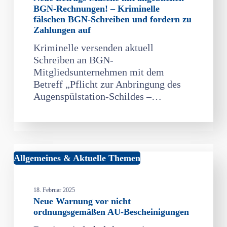
angeblichen
BGN-Rechnungen! – Kriminelle
BGN-
fälschen BGN-Schreiben und fordern zu
Rechnungen!
Zahlungen auf
–
Kriminelle versenden aktuell
Kriminelle
Schreiben an BGN-
fälschen
Mitgliedsunternehmen mit dem
BGN-
Betreff „Pflicht zur Anbringung des
Schreiben
Augenspülstation-Schildes –…
und
fordern
zu
Zahlungen
auf
Neue
Allgemeines & Aktuelle Themen
Warnung
vor
18. Februar 2025
nicht
Neue Warnung vor nicht
ordnungsgemäßen
ordnungsgemäßen AU-Bescheinigungen
AU-