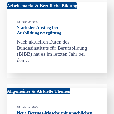
Stärkster
Arbeitsmarkt & Berufliche Bildung
Anstieg
bei
18. Februar 2025
Ausbildungsvergütung
Stärkster Anstieg bei
Ausbildungsvergütung
Nach aktuellen Daten des
Bundesinstituts für Berufsbildung
(BIBB) hat es im letzten Jahr bei
den…
Neue
Allgemeines & Aktuelle Themen
Betrugs-
Masche
18. Februar 2025
mit
Neue Betrugs-Masche mit angeblichen