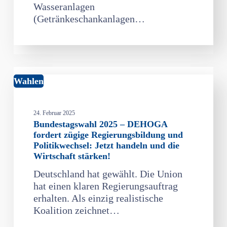
Wasseranlagen
karbonisiertem
(Getränkeschankanlagen…
Wasser
Bundestagswahl
Wahlen
2025
–
24. Februar 2025
DEHOGA
Bundestagswahl 2025 – DEHOGA
fordert
fordert zügige Regierungsbildung und
zügige
Politikwechsel: Jetzt handeln und die
Regierungsbildung
Wirtschaft stärken!
und
Deutschland hat gewählt. Die Union
Politikwechsel:
hat einen klaren Regierungsauftrag
Jetzt
erhalten. Als einzig realistische
handeln
Koalition zeichnet…
und
die