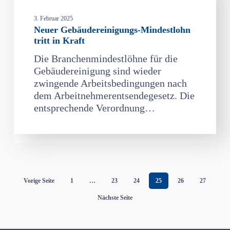
Mindestlohn
3. Februar 2025
tritt
Neuer Gebäudereinigungs-Mindestlohn
in
tritt in Kraft
Kraft
Die Branchenmindestlöhne für die
Gebäudereinigung sind wieder
zwingende Arbeitsbedingungen nach
dem Arbeitnehmerentsendegesetz. Die
entsprechende Verordnung…
Vorige Seite
1
…
23
24
25
26
27
Nächste Seite