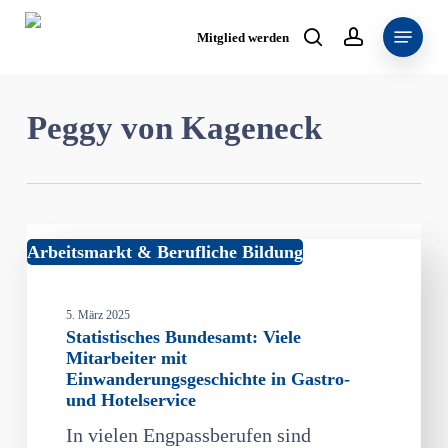
Skip
Menu
to
Mitglied werden
search
account
main
content
Peggy von Kageneck
Statistisches
Arbeitsmarkt & Berufliche Bildung
Bundesamt:
Viele
5. März 2025
Mitarbeiter
Statistisches Bundesamt: Viele
mit
Mitarbeiter mit
Einwanderungsgeschichte
Einwanderungsgeschichte in Gastro-
in
und Hotelservice
Gastro-
In vielen Engpassberufen sind
und