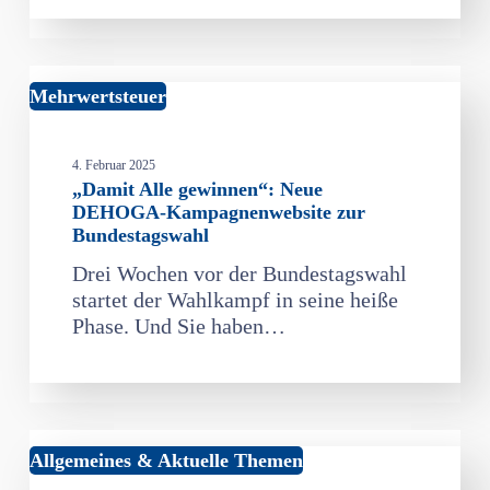
„Damit
Mehrwertsteuer
Alle
gewinnen“:
4. Februar 2025
Neue
„Damit Alle gewinnen“: Neue
DEHOGA-
DEHOGA-Kampagnenwebsite zur
Kampagnenwebsite
Bundestagswahl
zur
Drei Wochen vor der Bundestagswahl
Bundestagswahl
startet der Wahlkampf in seine heiße
Phase. Und Sie haben…
Neuer
Allgemeines & Aktuelle Themen
Gebäudereinigungs-