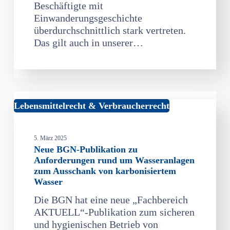
Beschäftigte mit
Hotelservice
Einwanderungsgeschichte
überdurchschnittlich stark vertreten.
Das gilt auch in unserer…
Neue
Lebensmittelrecht & Verbraucherrecht
BGN-
Publikation
5. März 2025
zu
Neue BGN-Publikation zu
Anforderungen
Anforderungen rund um Wasseranlagen
rund
zum Ausschank von karbonisiertem
um
Wasser
Wasseranlagen
Die BGN hat eine neue „Fachbereich
zum
AKTUELL“-Publikation zum sicheren
Ausschank
und hygienischen Betrieb von
von