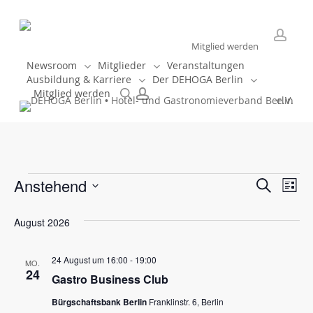
Skip
to
main
Mitglied werden
accou
content
Newsroom
Mitglieder
Veranstaltungen
Ausbildung & Karriere
Der DEHOGA Berlin
search
account
Mitglied werden
Startseite
»
Veranstaltungen
Veranstaltungen
Vera
Anstehend
Ver
Suche
Liste
Datum
Ans
Such
August 2026
wählen.
Nav
und
24 August um 16:00
-
19:00
MO.
24
Ansic
Gastro Business Club
Bürgschaftsbank Berlin
Franklinstr. 6, Berlin