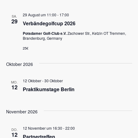
Navig
29 August um 11:00
-
17:00
SA.
29
Verbändegolfcup 2026
Potsdamer Golf-Club e.V.
Zachower Str., Ketzin OT Tremmen,
Brandenburg, Germany
25€
Oktober 2026
12 Oktober
-
30 Oktober
MO.
12
Praktikumstage Berlin
November 2026
12 November um 16:30
-
22:00
DO.
12
Partnertreffen