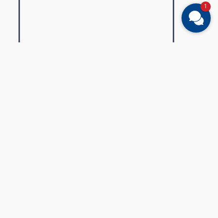
1
Hotel- und
Gastronomieverband Berlin
e.V.
Keithstraße 6