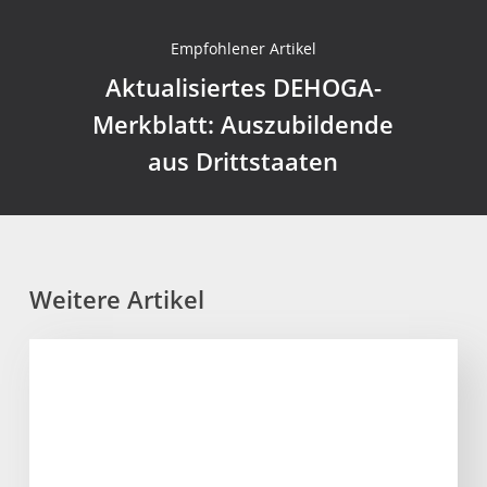
Empfohlener Artikel
Aktualisiertes DEHOGA-
Merkblatt: Auszubildende
aus Drittstaaten
Weitere Artikel
Verbändeallianz
fordert
von
Bundesregierung
Erhalt