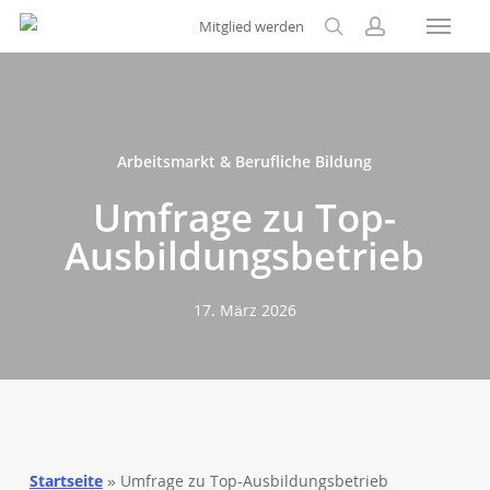
Menu
Skip
Mitglied werden
to
search
account
main
content
Arbeitsmarkt & Berufliche Bildung
Umfrage zu Top-
Ausbildungsbetrieb
17. März 2026
Startseite
»
Umfrage zu Top-Ausbildungsbetrieb