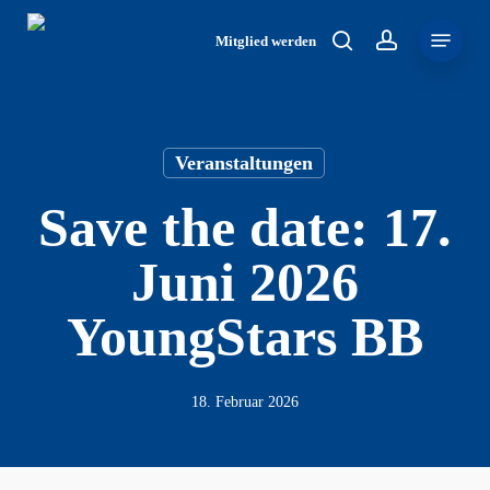
Skip
Menu
to
Mitglied werden
search
account
main
content
Veranstaltungen
Save the date: 17.
Juni 2026
YoungStars BB
18. Februar 2026