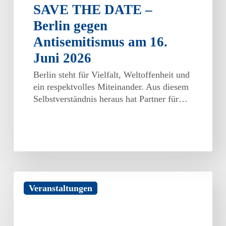
SAVE THE DATE –
Berlin gegen
Antisemitismus am 16.
Juni 2026
Berlin steht für Vielfalt, Weltoffenheit und
ein respektvolles Miteinander. Aus diesem
Selbstverständnis heraus hat Partner für…
Jetzt
Veranstaltungen
für
den
Azubitag
am