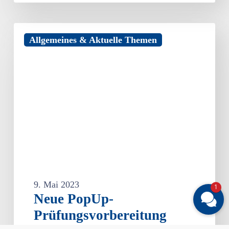
Neue
Allgemeines & Aktuelle Themen
PopUp-
Prüfungsvorbereitung
PRAXIS
für
auszubildende
Köche
und
Köchinnen
2023
9. Mai 2023
1
Neue PopUp-
Prüfungsvorbereitung