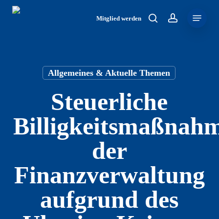
Skip
Menu
to
Mitglied werden
search
account
main
content
Allgemeines & Aktuelle Themen
Steuerliche
Billigkeitsmaßnah
der
Finanzverwaltung
aufgrund des