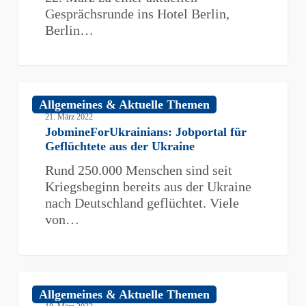
Gesprächsrunde ins Hotel Berlin,
Berlin…
JobmineForUkrainians:
Allgemeines & Aktuelle Themen
Jobportal
21. März 2022
für
JobmineForUkrainians: Jobportal für
Geflüchtete
Geflüchtete aus der Ukraine
aus
Rund 250.000 Menschen sind seit
der
Kriegsbeginn bereits aus der Ukraine
Ukraine
nach Deutschland geflüchtet. Viele
von…
Steuerliche
Allgemeines & Aktuelle Themen
Maßnahmen