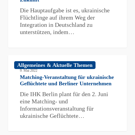
bessere
Die Hauptaufgabe ist es, ukrainische
Zukunft
Flüchtlinge auf ihrem Weg der
Integration in Deutschland zu
unterstützen, indem…
Matching-
Allgemeines & Aktuelle Themen
Veranstaltung
9. Mai 2022
für
Matching-Veranstaltung für ukrainische
ukrainische
Geflüchtete und Berliner Unternehmen
Geflüchtete
Die IHK Berlin plant für den 2. Juni
und
eine Matching- und
Berliner
Informationsveranstaltung für
Unternehmen
ukrainische Geflüchtete…