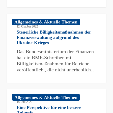
Steuerliche
Allgemeines & Aktuelle Themen
Billigkeitsmaßnahmen
12. Oktober 2022
der
Steuerliche Billigkeitsmaßnahmen der
Finanzverwaltung
Finanzverwaltung aufgrund des
aufgrund
Ukraine-Krieges
des
Das Bundesministerium der Finanzen
Ukraine-
hat ein BMF-Schreiben mit
Krieges
Billigkeitsmaßnahmen für Betriebe
veröffentlicht, die nicht unerheblich…
Eine
Allgemeines & Aktuelle Themen
Perspektive
15. Juli 2022
für
Eine Perspektive für eine bessere
eine
Zukunft