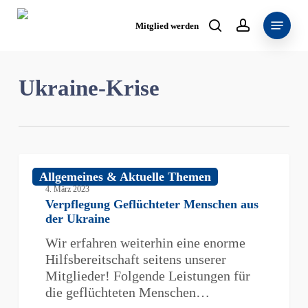
Skip
Menu
to
Mitglied werden
search
account
main
content
Ukraine-Krise
Verpflegung
Allgemeines & Aktuelle Themen
Geflüchteter
4. März 2023
Menschen
Verpflegung Geflüchteter Menschen aus
aus
der Ukraine
der
Wir erfahren weiterhin eine enorme
Ukraine
Hilfsbereitschaft seitens unserer
Mitglieder! Folgende Leistungen für
die geflüchteten Menschen…