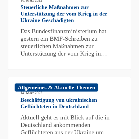
18. März 2022
zur
Steuerliche Maßnahmen zur
Unterstützung
Unterstützung der vom Krieg in der
der
Ukraine Geschädigten
vom
Das Bundesfinanzministerium hat
Krieg
gestern ein BMF-Schreiben zu
in
steuerlichen Maßnahmen zur
der
Unterstützung der vom Krieg in…
Ukraine
Geschädigten
Beschäftigung
Allgemeines & Aktuelle Themen
von
14. März 2022
ukrainischen
Beschäftigung von ukrainischen
Geflüchteten
Geflüchteten in Deutschland
in
Aktuell geht es mit Blick auf die in
Deutschland
Deutschland ankommenden
Geflüchteten aus der Ukraine um…