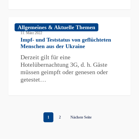
Impf-
Allgemeines & Aktuelle Themen
und
11. März 2022
Teststatus
Impf- und Teststatus von geflüchteten
von
Menschen aus der Ukraine
geflüchteten
Derzeit gilt für eine
Menschen
Hotelübernachtung 3G, d. h. Gäste
aus
müssen geimpft oder genesen oder
der
getestet…
Ukraine
1
2
Nächste Seite