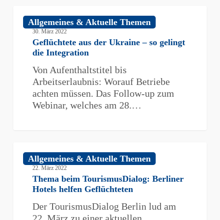
Geflüchtete
Allgemeines & Aktuelle Themen
aus
30. März 2022
der
Geflüchtete aus der Ukraine – so gelingt
Ukraine
die Integration
–
Von Aufenthaltstitel bis
so
Arbeitserlaubnis: Worauf Betriebe
gelingt
achten müssen. Das Follow-up zum
die
Webinar, welches am 28.…
Integration
Thema
Allgemeines & Aktuelle Themen
beim
22. März 2022
TourismusDialog:
Thema beim TourismusDialog: Berliner
Berliner
Hotels helfen Geflüchteten
Hotels
Der TourismusDialog Berlin lud am
helfen
22. März zu einer aktuellen
Geflüchteten