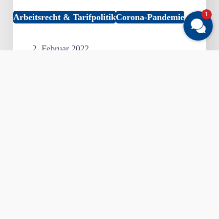
1
Arbeitsrecht & Tarifpolitik
Corona-Pandemie
2. Februar 2022
Kurzarbeitergeld soll bis
zum 30. Juni 2022
verlängert werden
Nach Plänen von Bundesarbeitsminister
Hubertus Heil (SPD) sollen Betriebe noch
bis Ende Juni unter erleichterten…