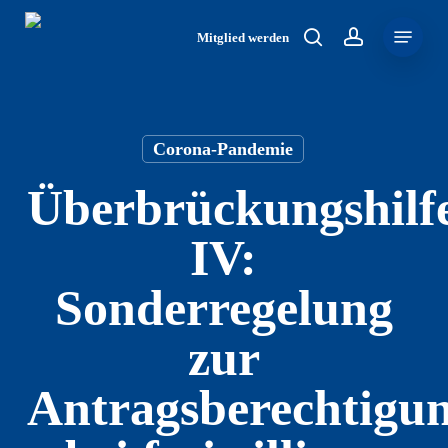
Skip
Menu
to
Mitglied werden
search
account
main
content
Corona-Pandemie
Überbrückungshilf
IV:
Sonderregelung
zur
Antragsberechtigu