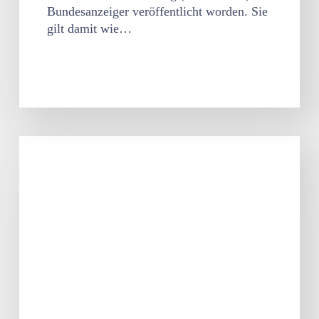
Bundesanzeiger veröffentlicht worden. Sie
gilt damit wie…
Kurzarbeitergeld
soll
bis
zum
30.
Juni
2022
verlängert
werden