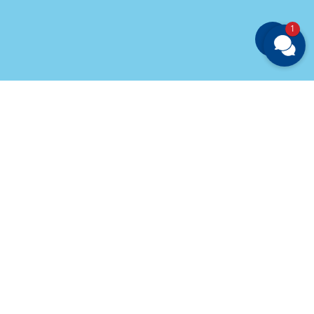
1
Share
los abonnieren