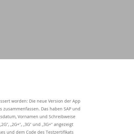
essert worden: Die neue Version der App
atus zusammenfassen. Das haben SAP und
urtsdatum, Vornamen und Schreibweise
G“, „2G+“, „3G“ und „3G+“ angezeigt
s und dem Code des Testzertifikats