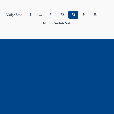
unserer
Branche.…
Vorige Seite
1
…
51
52
53
54
55
…
69
Nächste Seite
Hotel- und Gastronomieverband
Berlin e.V.
Keithstraße 6