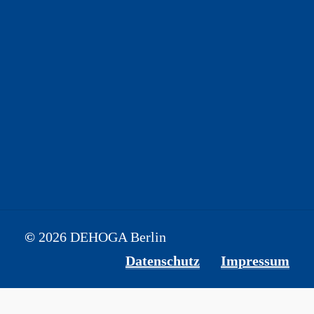
10787 Berlin
Soziale Medien
+49 30 3180480
info@dehoga-berlin.de
Kontakt
©
2026
DEHOGA Berlin
Datenschutz
Impressum