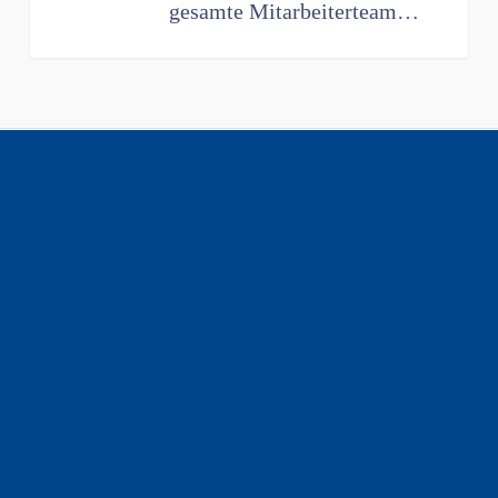
gesamte Mitarbeiterteam…
Hotel- und Gastronomieverband
Berlin e.V.
Keithstraße 6
10787 Berlin