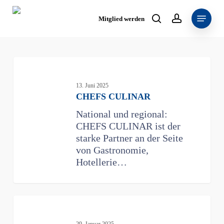
Skip
Menu
to
Mitglied werden
search
account
main
content
CHEFS
CULINAR
13. Juni 2025
CHEFS CULINAR
National und regional:
CHEFS CULINAR ist der
starke Partner an der Seite
von Gastronomie,
Hotellerie…
getvoila
29. Januar 2025