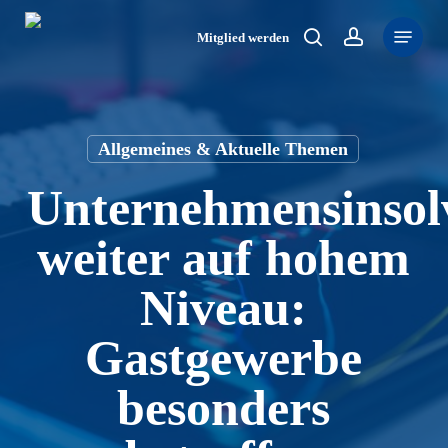
Skip
Menu
to
Mitglied werden
search
account
main
content
Allgemeines & Aktuelle Themen
Unternehmensinsol
weiter auf hohem
Niveau:
Gastgewerbe
besonders