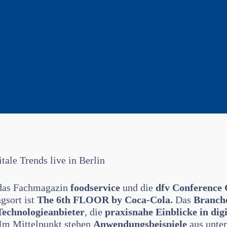
tale Trends live in Berlin
das Fachmagazin
foodservice
und die
dfv Conference
gsort ist
The 6th FLOOR by Coca-Cola.
Das
Branch
Technologieanbieter
, die
praxisnahe Einblicke in dig
Im Mittelpunkt stehen
Anwendungsbeispiele
aus unter