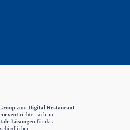
 Group
zum
Digital Restaurant
enevent
richtet sich an
itale Lösungen
für das
schiedlichen