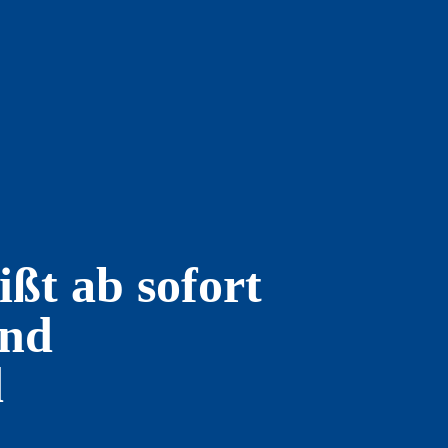
t ab sofort
und
d