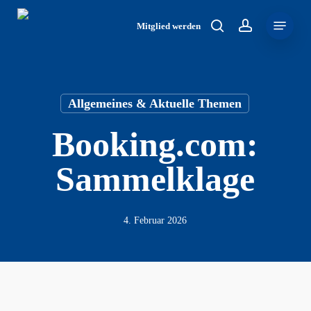
Skip
Menu
to
Mitglied werden
search
account
main
content
Allgemeines & Aktuelle Themen
Booking.com:
Sammelklage
4. Februar 2026