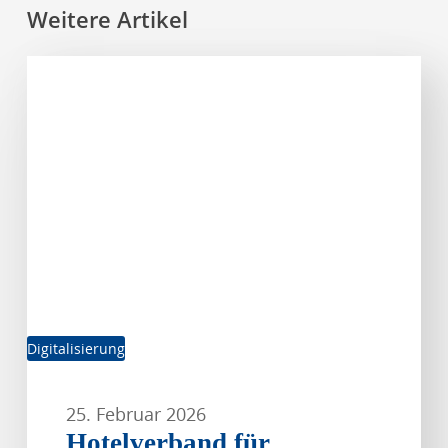
Weitere Artikel
Hotelverband
für
Gebührenfreiheit
bei
Einführung
des
Digitalen
Euro
Digitalisierung
25. Februar 2026
Hotelverband für