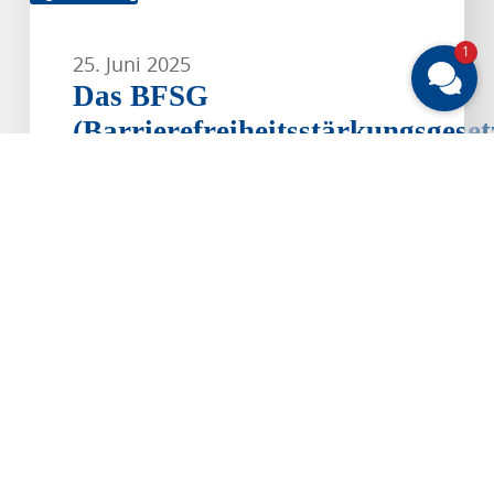
1
25. Juni 2025
Das BFSG
(Barrierefreiheitsstärkungsgeset
tritt 2025 in Kraft!
Ab dem 28. Juni 2025 gilt das
Barrierefreiheitsstärkungsgesetz
(BFSG) verbindlich für viele
Unternehmen – auch…