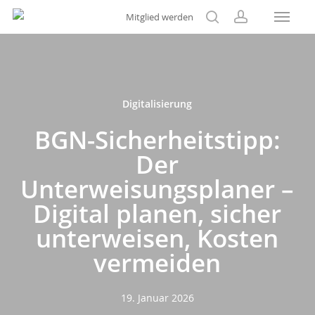
Menu
Skip
Mitglied werden
to
search
account
main
content
Digitalisierung
BGN-Sicherheitstipp:
Der
Unterweisungsplaner –
Digital planen, sicher
unterweisen, Kosten
vermeiden
19. Januar 2026