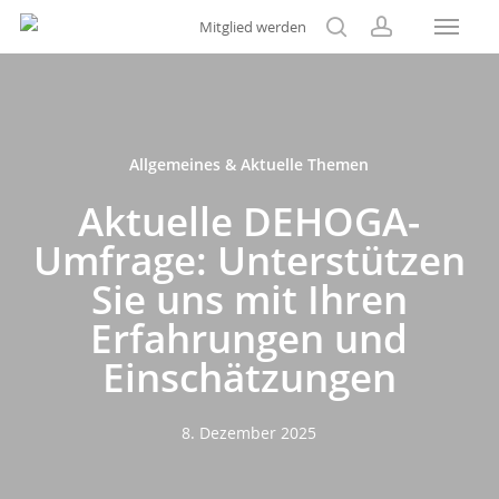
Menu
Skip
Mitglied werden
to
search
account
main
content
Allgemeines & Aktuelle Themen
Aktuelle DEHOGA-
Umfrage: Unterstützen
Sie uns mit Ihren
Erfahrungen und
Einschätzungen
8. Dezember 2025