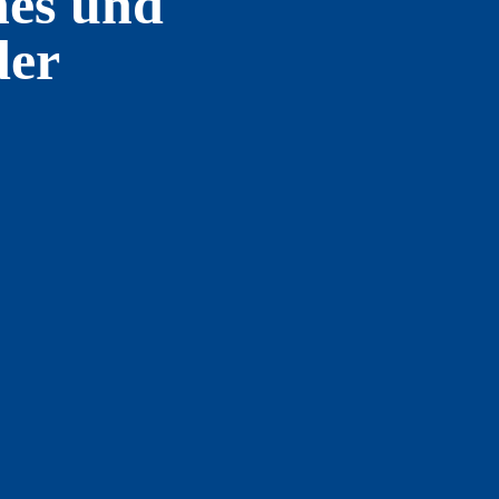
hes und
der