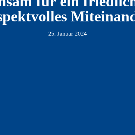
sam für ein friedlic
spektvolles Miteinan
25. Januar 2024