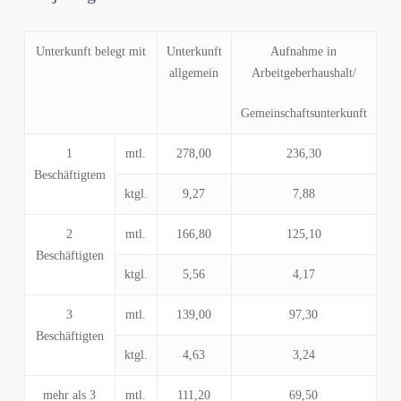
Unterkunft belegt mit
Unterkunft
Aufnahme in
allgemein
Arbeitgeberhaushalt/
Gemeinschaftsunterkunft
1
mtl.
278,00
236,30
Beschäftigtem
ktgl.
9,27
7,88
2
mtl.
166,80
125,10
Beschäftigten
ktgl.
5,56
4,17
3
mtl.
139,00
97,30
Beschäftigten
ktgl.
4,63
3,24
mehr als 3
mtl.
111,20
69,50