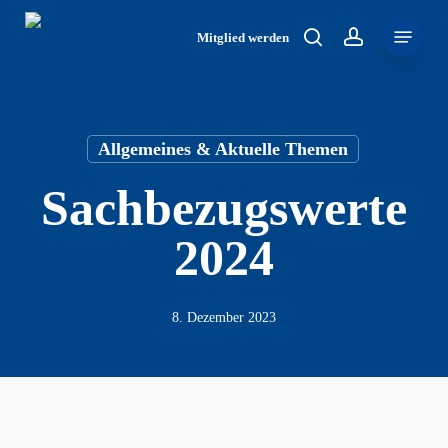
Skip
Menu
to
Mitglied werden
search
account
main
content
Allgemeines & Aktuelle Themen
Sachbezugswerte
2024
8. Dezember 2023