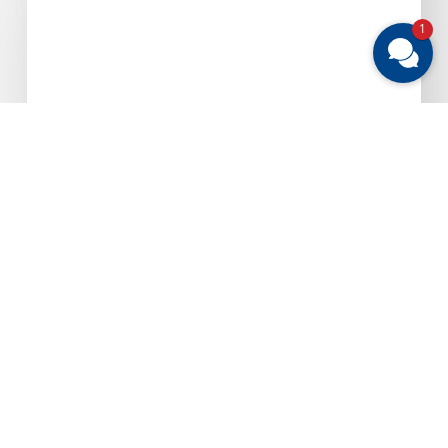
faire
Rahmenbedingungen
1
im
bargeldlosen
Zahlungsverkehr
Allgemeines & Aktuelle Themen
30. Juli 2026
Branchenverbände
fordern faire
Rahmenbedingungen im
bargeldlosen