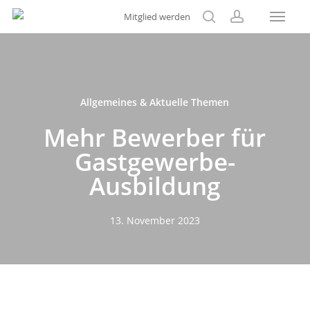
Menu
Skip
Mitglied werden
to
search
account
main
content
Allgemeines & Aktuelle Themen
Mehr Bewerber für
Gastgewerbe-
Ausbildung
13. November 2023