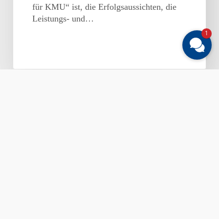
für KMU“ ist, die Erfolgsaussichten, die
Leistungs- und…
1
Branchenverbände
Allgemeines & Aktuelle Themen
fordern
faire
Rahmenbedingungen
im
bargeldlosen
Zahlungsverkehr