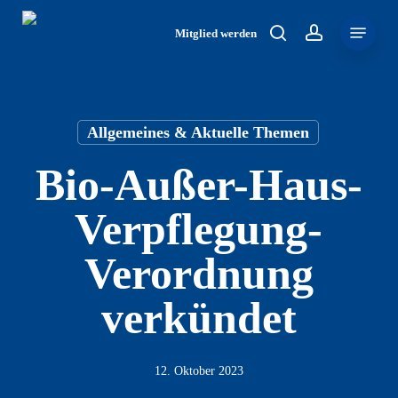
Skip
Menu
to
Mitglied werden
search
account
main
content
Allgemeines & Aktuelle Themen
Bio-Außer-Haus-
Verpflegung-
Verordnung
verkündet
12. Oktober 2023