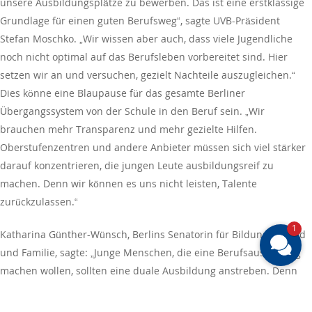
unsere Ausbildungsplätze zu bewerben. Das ist eine erstklassige
Grundlage für einen guten Berufsweg“, sagte UVB-Präsident
Stefan Moschko. „Wir wissen aber auch, dass viele Jugendliche
noch nicht optimal auf das Berufsleben vorbereitet sind. Hier
setzen wir an und versuchen, gezielt Nachteile auszugleichen.“
Dies könne eine Blaupause für das gesamte Berliner
Übergangssystem von der Schule in den Beruf sein. „Wir
brauchen mehr Transparenz und mehr gezielte Hilfen.
Oberstufenzentren und andere Anbieter müssen sich viel stärker
darauf konzentrieren, die jungen Leute ausbildungsreif zu
machen. Denn wir können es uns nicht leisten, Talente
zurückzulassen.“
1
Katharina Günther-Wünsch, Berlins Senatorin für Bildung, Jugend
und Familie, sagte: „Junge Menschen, die eine Berufsausbildung
machen wollen, sollten eine duale Ausbildung anstreben. Denn
Jugendliche profitieren am meisten von der dualen Ausbildung,
die im Ausbildungsbetrieb und in einer beruflichen Schule erfolgt.