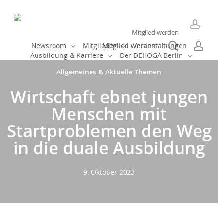
Skip
to
main
Mitglied werden
accou
content
search
ac
Newsroom
Mitglieder
Mitglied werden
Veranstaltungen
Ausbildung & Karriere
Der DEHOGA Berlin
Allgemeines & Aktuelle Themen
Wirtschaft ebnet jungen
Menschen mit
Startproblemen den Weg
in die duale Ausbildung
9. Oktober 2023