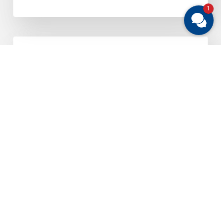
1
Branchenverbände
ALLGEMEINES & AKTUELLE THEMEN
fordern
faire
Rahmenbedingungen
im
bargeldlosen
Zahlungsverkehr
30. Juli 2026
Branchenverbände