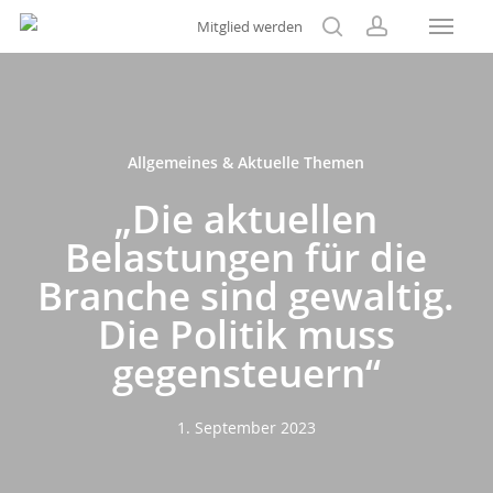
Menu
Skip
Mitglied werden
to
search
account
main
content
Allgemeines & Aktuelle Themen
„Die aktuellen
Belastungen für die
Branche sind gewaltig.
Die Politik muss
gegensteuern“
1. September 2023