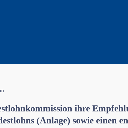
on
estlohnkommission ihre Empfehlu
estlohns (Anlage) sowie einen e