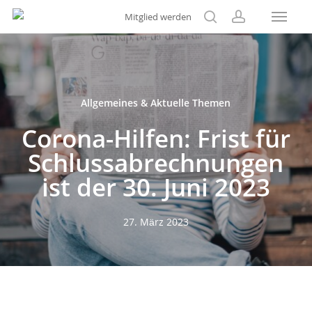
Menu
Skip
Mitglied werden
to
search
account
main
content
Allgemeines & Aktuelle Themen
Corona-Hilfen: Frist für
Schlussabrechnungen
ist der 30. Juni 2023
27. März 2023