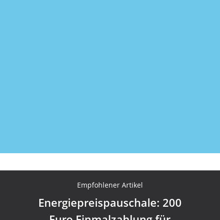
Newsletter kostenlos abonnieren
Empfohlener Artikel
Energiepreispauschale: 200
Euro Einmalzahlung für