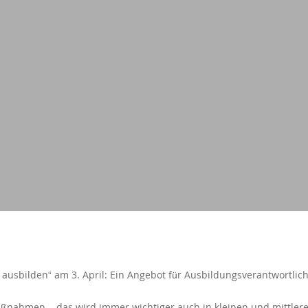
t ausbilden“ am 3. April: Ein Angebot für Ausbildungsverantwortlic
ßnahmen – das wird immer wichtiger auch in kleinen und mittle