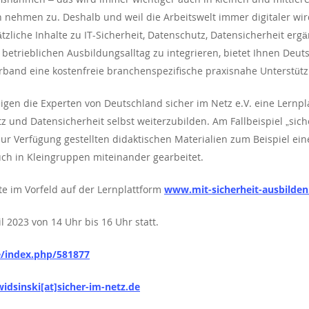
ren nehmen zu. Deshalb und weil die Arbeitswelt immer digitaler
liche Inhalte zu IT-Sicherheit, Datenschutz, Datensicherheit ergä
trieblichen Ausbildungsalltag zu integrieren, bietet Ihnen Deutsc
and eine kostenfreie branchenspezifische praxisnahe Unterstütz
en die Experten von Deutschland sicher im Netz e.V. eine Lernplatt
z und Datensicherheit selbst weiterzubilden. Am Fallbeispiel „sic
 zur Verfügung gestellten didaktischen Materialien zum Beispiel
ch in Kleingruppen miteinander gearbeitet.
te im Vorfeld auf der Lernplattform
www.mit-sicherheit-ausbilden
l 2023 von 14 Uhr bis 16 Uhr statt.
e/index.php/581877
widsinski​[at]​sicher-im-netz.de