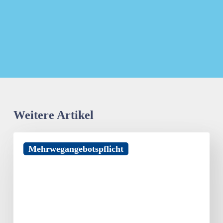
Newsletter kostenlos abonnieren
Weitere Artikel
Mehrwegrechner
Mehrwegangebotspflicht
der
Initiative
„Mehrweg.einfach.machen“