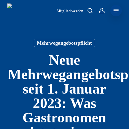
Skip
Menu
to
Mitglied werden
search
account
main
content
Mehrwegangebotspflicht
Neue
Mehrwegangebotspf
seit 1. Januar
2023: Was
Gastronomen