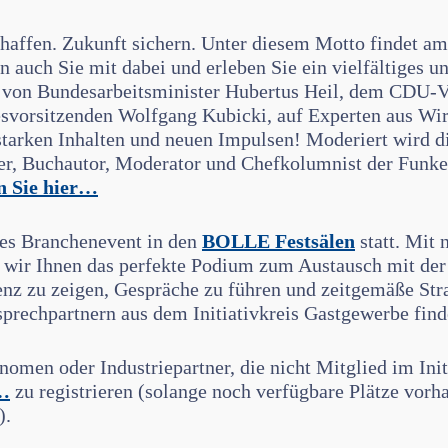
chaffen. Zukunft sichern. Unter diesem Motto findet am
auch Sie mit dabei und erleben Sie ein vielfältiges u
n von Bundesarbeitsminister Hubertus Heil, dem CDU-V
vorsitzenden Wolfgang Kubicki, auf Experten aus Wirt
tarken Inhalten und neuen Impulsen! Moderiert wird di
er, Buchautor, Moderator und Chefkolumnist der Funk
n Sie hier…
ges Branchenevent in den
BOLLE Festsälen
statt. Mit
wir Ihnen das perfekte Podium zum Austausch mit der 
nz zu zeigen, Gespräche zu führen und zeitgemäße Stra
rechpartnern aus dem Initiativkreis Gastgewerbe find
onomen oder Industriepartner, die nicht Mitglied im Ini
…
zu registrieren (solange noch verfügbare Plätze vorh
).