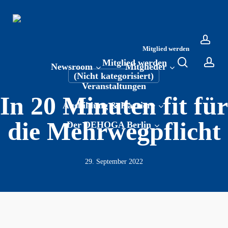
Skip
to
main
content
Mitglied werden
acco
search
acc
Mitglied werden
Newsroom
Mitglieder
(Nicht kategorisiert)
Veranstaltungen
In 20 Minuten fit für
Ausbildung & Karriere
die Mehrwegpflicht
Der DEHOGA Berlin
29. September 2022