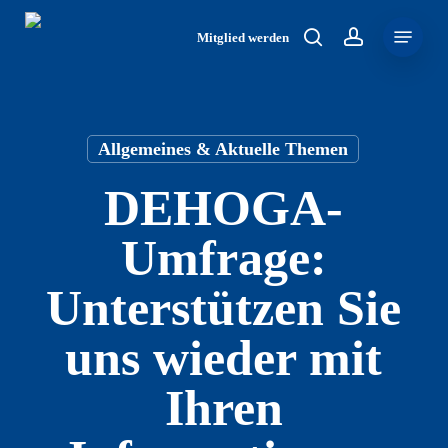
Skip
Menu
to
Mitglied werden
search
account
main
content
Allgemeines & Aktuelle Themen
DEHOGA-
Umfrage:
Unterstützen Sie
uns wieder mit
Ihren