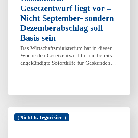
Gesetzentwurf liegt vor –
Nicht September- sondern
Dezemberabschlag soll
Basis sein
Das Wirtschaftsministerium hat in dieser
Woche den Gesetzentwurf für die bereits
angekündigte Soforthilfe für Gaskunden…
Inflationsausgleichsprämie
(Nicht kategorisiert)
in
Höhe
von