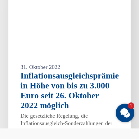
bis
zu
3.000
Euro
seit
26.
Oktober
2022
möglich
31. Oktober 2022
Inflationsausgleichsprämie
in Höhe von bis zu 3.000
Euro seit 26. Oktober
2022 möglich
1
Die gesetzliche Regelung, die
Inflationsausgleich-Sonderzahlungen der
Arbeitgeber von Steuern und
Sozialabgaben befreit, ist am 25.…