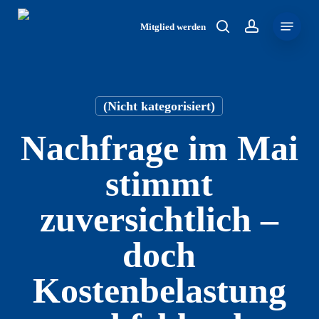
Skip
Menu
to
Mitglied werden
search
account
main
content
(Nicht kategorisiert)
Nachfrage im Mai
stimmt
zuversichtlich –
doch
Kostenbelastung