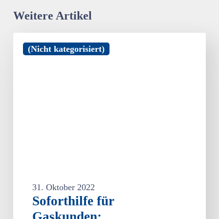
Weitere Artikel
Soforthilfe
(Nicht kategorisiert)
für
Gaskunden:
Gesetzentwurf
liegt
vor
–
Nicht
September-
sondern
Dezemberabschlag
soll
Basis
31. Oktober 2022
sein
Soforthilfe für
Gaskunden: