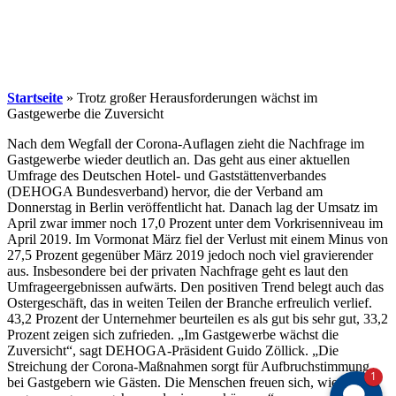
Startseite
»
Trotz großer Herausforderungen wächst im
Gastgewerbe die Zuversicht
Nach dem Wegfall der Corona-Auflagen zieht die Nachfrage im
Gastgewerbe wieder deutlich an. Das geht aus einer aktuellen
Umfrage des Deutschen Hotel- und Gaststättenverbandes
(DEHOGA Bundesverband) hervor, die der Verband am
Donnerstag in Berlin veröffentlicht hat. Danach lag der Umsatz im
April zwar immer noch 17,0 Prozent unter dem Vorkrisenniveau im
April 2019. Im Vormonat März fiel der Verlust mit einem Minus von
27,5 Prozent gegenüber März 2019 jedoch noch viel gravierender
aus. Insbesondere bei der privaten Nachfrage geht es laut den
Umfrageergebnissen aufwärts. Den positiven Trend belegt auch das
Ostergeschäft, das in weiten Teilen der Branche erfreulich verlief.
43,2 Prozent der Unternehmer beurteilen es als gut bis sehr gut, 33,2
Prozent zeigen sich zufrieden. „Im Gastgewerbe wächst die
Zuversicht“, sagt DEHOGA-Präsident Guido Zöllick. „Die
Streichung der Corona-Maßnahmen sorgt für Aufbruchstimmung
1
bei Gastgebern wie Gästen. Die Menschen freuen sich, wieder