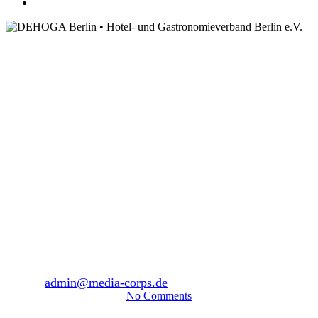
account
(Nicht kategorisiert)
Trotz großer
Herausforderungen
wächst im Gastgewerbe
die Zuversicht
By
admin@media-corps.de
9. Mai 2022
Juni 27th, 2024
No Comments