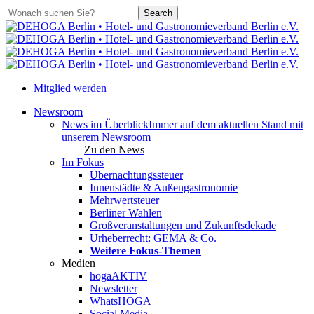
Skip
Search
to
Close
main
Search
content
Mitglied werden
search
account
Menu
Newsroom
News im Überblick
Immer auf dem aktuellen Stand mit
unserem Newsroom
Zu den News
Im Fokus
Übernachtungssteuer
Innenstädte & Außengastronomie
Mehrwertsteuer
Berliner Wahlen
Großveranstaltungen und Zukunftsdekade
Urheberrecht: GEMA & Co.
Weitere Fokus-Themen
Medien
hogaAKTIV
Newsletter
WhatsHOGA
Social Media