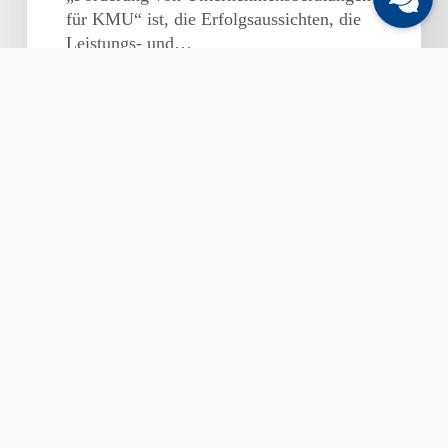
für KMU“ ist, die Erfolgsaussichten, die
Leistungs- und…
Branchenverbände
Allgemeines & Aktuelle Themen
fordern
faire
Rahmenbedingungen
im
bargeldlosen
Zahlungsverkehr