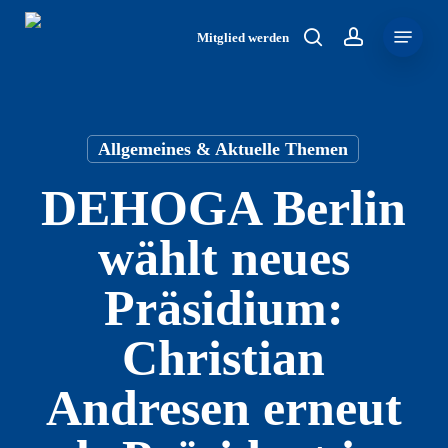
Skip
Menu
to
Mitglied werden
search
account
main
content
Allgemeines & Aktuelle Themen
DEHOGA Berlin
wählt neues
Präsidium:
Christian
Andresen erneut