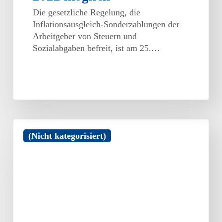
Die gesetzliche Regelung, die
Inflationsausgleich-Sonderzahlungen der
Arbeitgeber von Steuern und
Sozialabgaben befreit, ist am 25.…
Tschüss
(Nicht kategorisiert)
gelber
Schein
–
die
elektronische
Arbeitsunfähigkeitsbescheinigung
kommt
ab