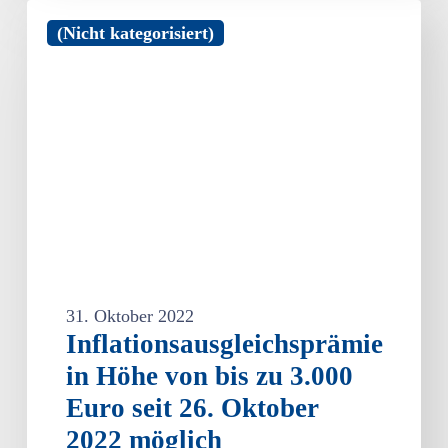
Inflationsausgleichsprämie
(Nicht kategorisiert)
in
Höhe
von
bis
zu
3.000
Euro
seit
26.
Oktober
2022
möglich
31. Oktober 2022
Inflationsausgleichsprämie
in Höhe von bis zu 3.000
Euro seit 26. Oktober
2022 möglich