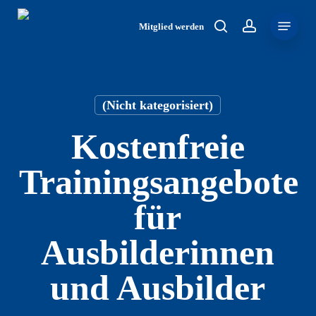
Skip
Menu
to
Mitglied werden
search
account
main
content
(Nicht kategorisiert)
Kostenfreie
Trainingsangebote
für
Ausbilderinnen
und Ausbilder