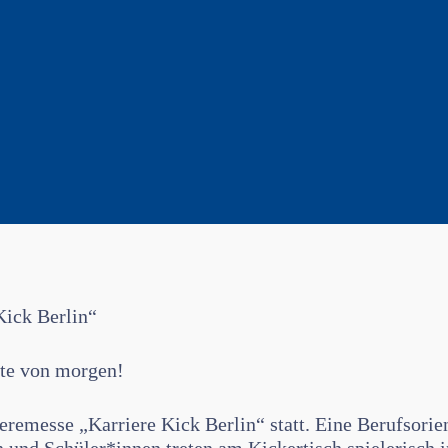
ick Berlin“
fte von morgen!
ieremesse „Karriere Kick Berlin“ statt. Eine Berufsori