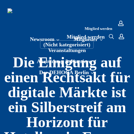
Skip
to
main
content
Mitglied werden
acco
search
acco
Mitglied werden
Newsroom
Mitglieder
(Nicht kategorisiert)
Veranstaltungen
Die Einigung auf
Ausbildung & Karriere
einen Rechtsakt für
Der DEHOGA Berlin
digitale Märkte ist
ein Silberstreif am
Horizont für