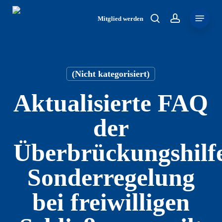
Skip
Menu
to
Mitglied werden
search
account
main
content
(Nicht kategorisiert)
Aktualisierte FAQ
der
Überbrückungshilf
Sonderregelung
bei freiwilligen