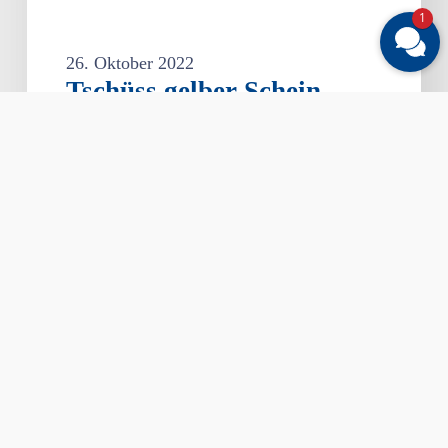
1
26. Oktober 2022
Tschüss gelber Schein –
die elektronische
Arbeitsunfähigkeitsbescheinigu
kommt ab Januar 2023
Ab dem 1. Januar 2023 fällt der gelbe
Krankenschein in Papierform für
gesetzlich versicherte Arbeitnehmer…