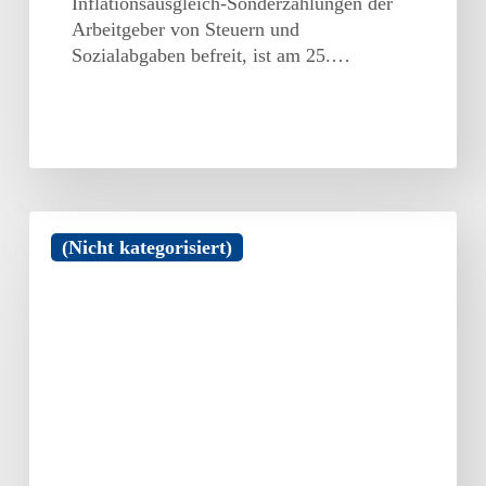
Inflationsausgleich-Sonderzahlungen der
Arbeitgeber von Steuern und
Sozialabgaben befreit, ist am 25.…
Tschüss
(Nicht kategorisiert)
gelber
Schein
–
die
elektronische
Arbeitsunfähigkeitsbescheinigung
kommt
ab
Januar
2023