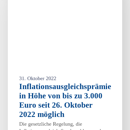
Höhe
von
bis
zu
3.000
Euro
seit
26.
Oktober
2022
möglich
31. Oktober 2022
Inflationsausgleichsprämie
in Höhe von bis zu 3.000
Euro seit 26. Oktober
2022 möglich
Die gesetzliche Regelung, die