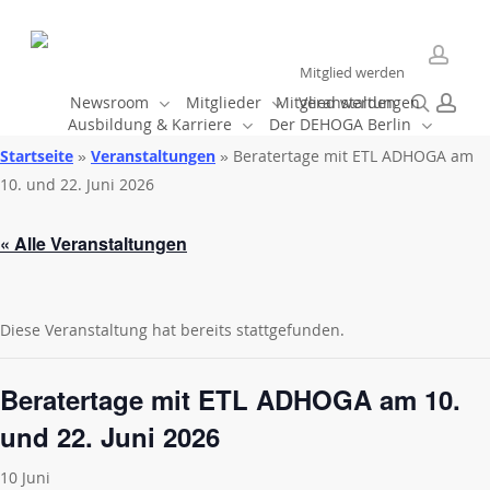
Skip
to
main
Mitglied werden
accou
content
search
acc
Newsroom
Mitglieder
Mitglied werden
Veranstaltungen
Ausbildung & Karriere
Der DEHOGA Berlin
Startseite
»
Veranstaltungen
»
Beratertage mit ETL ADHOGA am
10. und 22. Juni 2026
« Alle Veranstaltungen
Diese Veranstaltung hat bereits stattgefunden.
Beratertage mit ETL ADHOGA am 10.
und 22. Juni 2026
10 Juni