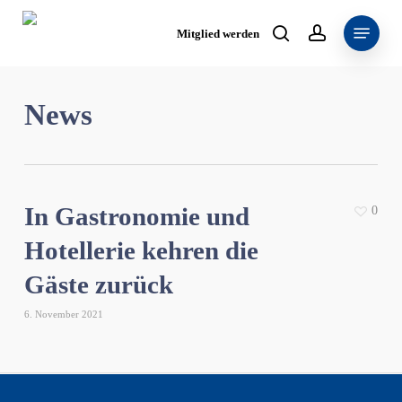
Skip
Menu
to
Mitglied werden
search
account
main
content
News
In Gastronomie und
0
Hotellerie kehren die
Gäste zurück
6. November 2021