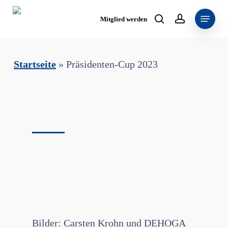
Skip
Menu
to
Mitglied werden
search
account
main
content
Startseite
»
Präsidenten-Cup 2023
Bilder: Carsten Krohn und DEHOGA