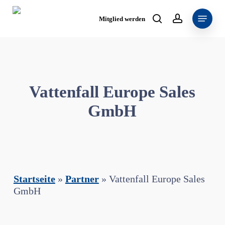
Skip
Menu
to
Mitglied werden
search
account
main
content
Vattenfall Europe Sales
GmbH
Startseite
»
Partner
»
Vattenfall Europe Sales
GmbH