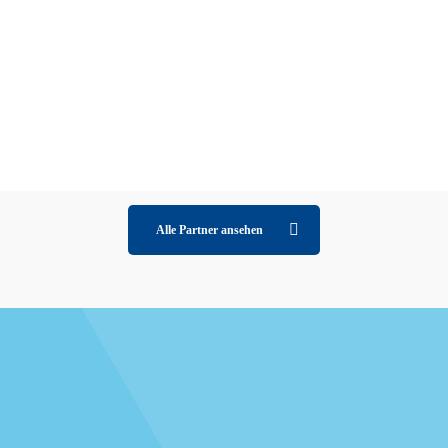
gewerbekunden.berlin​@vattenfall.de
www.vattenfall.de
*Sie erreichen die Vattenfall-
Kundenbetreuung zum günstigen Ortstarif
von Mo bis Fr, 8-17 Uhr. Für Kunden mit
einer Telefonflatrate fallen somit keine
Telefonkosten an.
Alle Partner ansehen