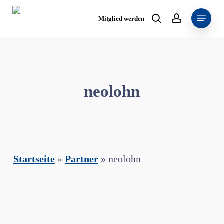
Skip
Menu
to
Mitglied werden
search
account
main
content
neolohn
Startseite
»
Partner
»
neolohn