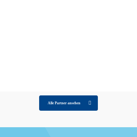
twodoxx GmbH & Co. KG
Leopoldstraße 55
80802 München
Nicolas Robert
T +49 1590 3784709
nr@twodoxx.com
www.neolohn.de
Alle Partner ansehen