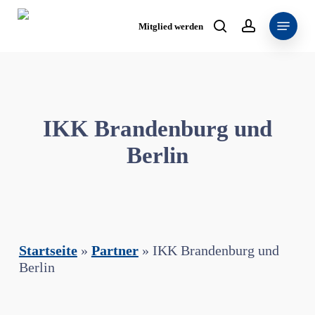
Skip
Menu
to
Mitglied werden
search
account
main
content
IKK Brandenburg und
Berlin
Startseite
»
Partner
»
IKK Brandenburg und
Berlin