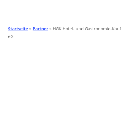
Startseite
»
Partner
»
HGK Hotel- und Gastronomie-Kauf
eG
Sonderkonditionen für DEHOGA Berlin Mitglieder
Gastrokauf 24 ist ein Tochterunternehmen der