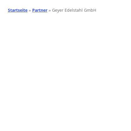
Startseite
»
Partner
»
Geyer Edelstahl GmbH
Geyer Edelstahl ist Ihr Partner wenn es um
Neubau, Umbau und Ergänzungen Ihrer Hotel-
oder Ihrer Gaststätteneinrichtung geht.
Wir sind Spezialist für Edelstahl, Stahl,