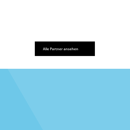
030 2122236999
info​@geyer-edelstahl.de
www.geyer-edelstahl.de
Alle Partner ansehen