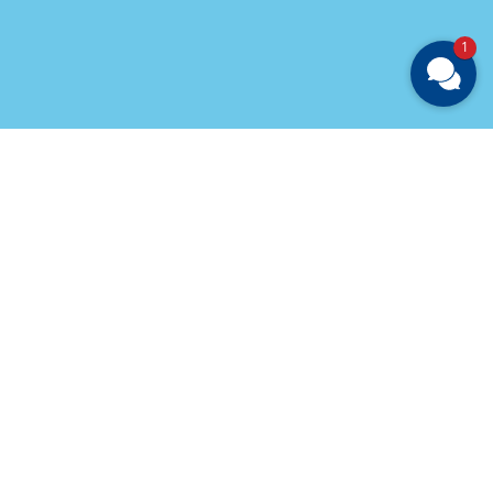
1
Newsletter kostenlos abonnieren
Hotel- und Gastronomieverband Berlin e.V.
Keithstraße 6
10787 Berlin