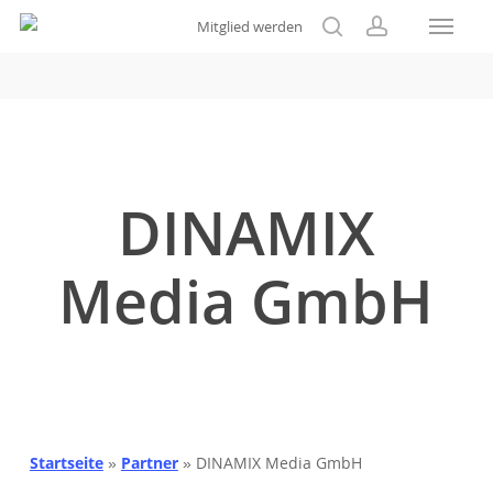
Menu
Skip
Mitglied werden
to
search
account
main
content
DINAMIX
Media GmbH
Startseite
»
Partner
»
DINAMIX Media GmbH