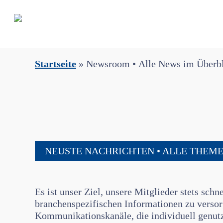
Skip
to
main
content
Startseite
»
Newsroom • Alle News im Überb
NEUSTE NACHRICHTEN • ALLE THEM
Es ist unser Ziel, unsere Mitglieder stets sch
branchenspezifischen Informationen zu versorg
Kommunikationskanäle, die individuell genut