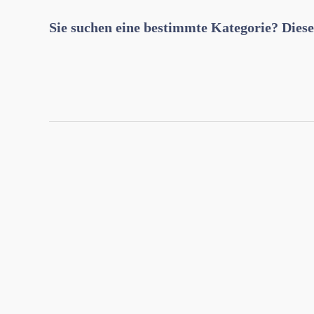
Sie suchen eine bestimmte Kategorie? Diese
3G
(Nicht kategorisiert)
Regelung
28. März 2022
am
3G Regelung am Arbeitsplatz – was