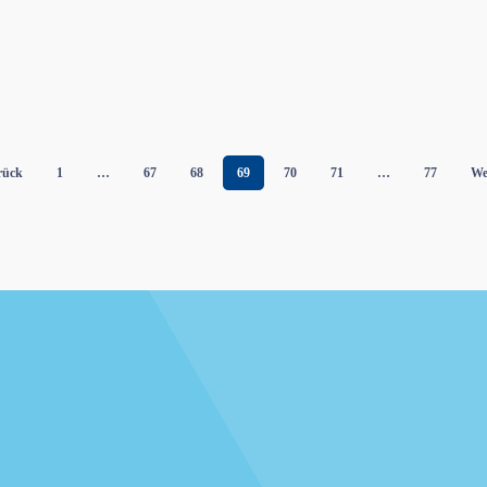
rück
1
…
67
68
69
70
71
…
77
We