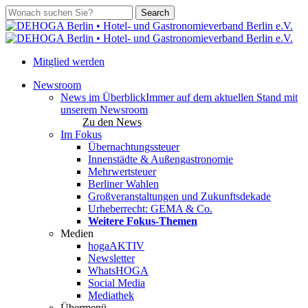
Skip
Search
to
Close
main
Search
content
Mitglied werden
search
account
Menu
Newsroom
News im Überblick
Immer auf dem aktuellen Stand mit
unserem Newsroom
Zu den News
Im Fokus
Übernachtungssteuer
Innenstädte & Außengastronomie
Mehrwertsteuer
Berliner Wahlen
Großveranstaltungen und Zukunftsdekade
Urheberrecht: GEMA & Co.
Weitere Fokus-Themen
Medien
hogaAKTIV
Newsletter
WhatsHOGA
Social Media
Mediathek
Übermenü