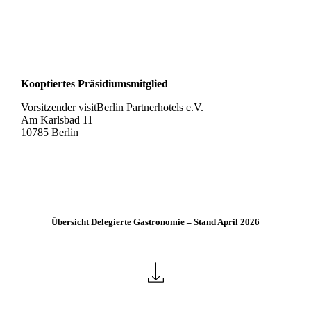
Kooptiertes Präsidiumsmitglied
Vorsitzender visitBerlin Partnerhotels e.V.
Am Karlsbad 11
10785 Berlin
Übersicht
Übersicht Delegierte Gastronomie – Stand April 2026
Delegierte
Gastronomie
Stand
April
2026
herunterladen