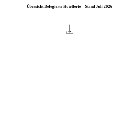
Übersicht
Übersicht Delegierte Hotellerie – Stand Juli 2026
Delegierte
Hotellerie,
Stand
Juli
2026
herunterladen