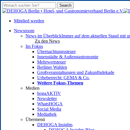
Skip
Search
to
Close
main
Search
content
Mitglied werden
search
account
Menu
Newsroom
News im Überblick
Immer auf dem aktuellen Stand mit
Zu den News
Im Fokus
Übernachtungssteuer
Innenstädte & Außengastronomie
Mehrwertsteuer
Berliner Wahlen
Großveranstaltungen und Zukunftsdekade
Urheberrecht: GEMA & Co.
Weitere Fokus-Themen
Medien
hogaAKTIV
Newsletter
WhatsHOGA
Social Media
Mediathek
Übermenü
DEHOGA Insights
DEHOGA Insights Blog