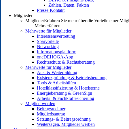
Zahlen, Daten, Fakten
Presse-Kontakt
Mitglieder
Mitglieder
Erfahren Sie mehr über die Vorteile einer Mitg
Mehr erfahren
Mehrwerte für Mitglieder
Interessensvertretung
Sparvorteile
Networking
Informationsplattform
oneDEHOGA-App
Rechtsschutz & Rechtsberatung
Mehrwerte für Mitglieder
Aus- & Weiterbildung
Existenzgründung & Betriebsberatung
Tools & Arbeitshilfen
Hotelklassifizierung & Hotelsterne
Energieberatung & GreenSign
Arbeits- & Fachkräftesicherung
Mitglied werden
Beitragsrechner
Mitgliedsantrag
Satzungs- & Beitragsordnung
Weitersagen, Mitglieder werben